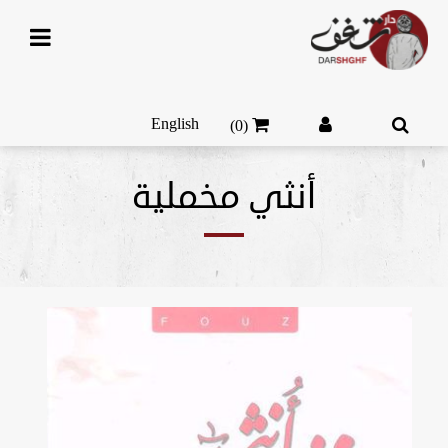
English
(0)
أنثي مخملية