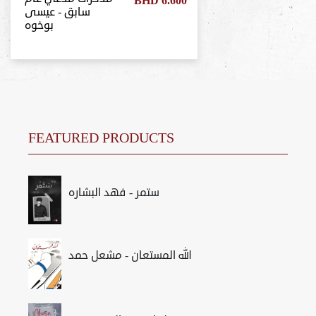
BHD 6.600
سابق - عيسى
بوخوه
FEATURED PRODUCTS
ستمر - فهد البشاره
الله المستعان - مشعل حمد